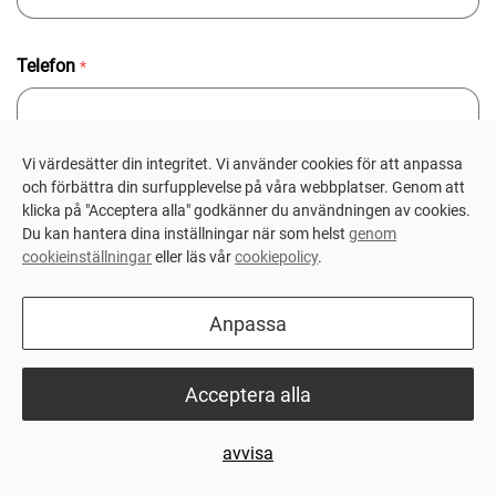
Telefon
*
Vi värdesätter din integritet. Vi använder cookies för att anpassa
E-post
och förbättra din surfupplevelse på våra webbplatser. Genom att
*
klicka på "Acceptera alla" godkänner du användningen av cookies.
Du kan hantera dina inställningar när som helst
genom
cookieinställningar
eller läs vår
cookiepolicy
.
Företag
*
Anpassa
Acceptera alla
Företagsadress
avvisa