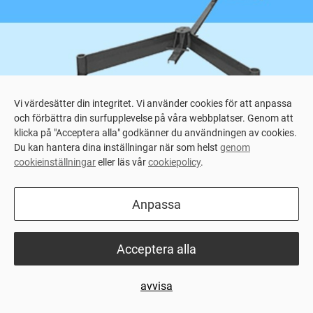
Vi värdesätter din integritet. Vi använder cookies för att anpassa
och förbättra din surfupplevelse på våra webbplatser. Genom att
klicka på "Acceptera alla" godkänner du användningen av cookies.
Du kan hantera dina inställningar när som helst
genom
cookieinställningar
eller läs vår
cookiepolicy
.
Home
>
Produktcenter
> SVEA Elin (Lina)
Anpassa
Introduktion
Produktblad
Produktblad
Acceptera alla
Snabb och säker utgödsling under spaltgolv
För mer infomration läs vårt produktdatablad eller
avvisa
ring oss.