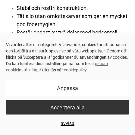
Stabil och rostfri konstruktion.
Tät silo utan omlottskarvar som ger en mycket
god foderhygien.
Består endast av två delar med horisontell
skarv vilket eliminerar risken för
Vi värdesätter din integritet. Vi använder cookies för att anpassa
vatteninträngning.
och förbättra din surfupplevelse på våra webbplatser. Genom att
Finns i olika storlekar: 8, 15, 20, 26 och 31m³.
klicka på "Acceptera alla" godkänner du användningen av cookies.
Du kan hantera dina inställningar när som helst
genom
cookieinställningar
eller läs vår
cookiepolicy
.
Kontakta oss
Anpassa
Acceptera alla
avvisa